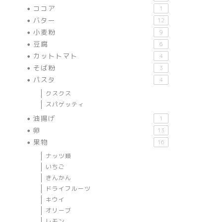
ココア
1
バター
12
小麦粉
9
豆腐
6
カットトマト
4
そば粉
3
パスタ
4
クスクス
スパゲッティ
油揚げ
1
卵
13
果物
16
ナッツ類
いちご
きんかん
ドライフルーツ
キウイ
オリーブ
レモン