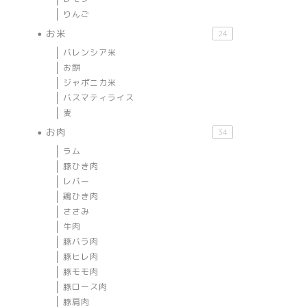
りんご
お米
24
バレンシア米
お餅
ジャポニカ米
バスマティライス
麦
お肉
34
ラム
豚ひき肉
レバー
鶏ひき肉
ささみ
牛肉
豚バラ肉
豚ヒレ肉
豚モモ肉
豚ロース肉
豚肩肉