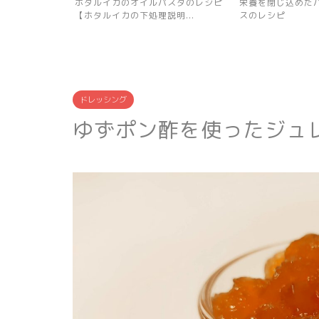
パスタのレシピ
栄養を閉じ込めたパプリカのピクル
新じゃがとミニト
明...
スのレシピ
ツァのレシピ
ドレッシング
ゆずポン酢を使ったジュ