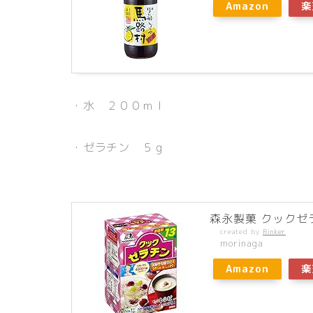
Amazon
楽
・水 ２００ｍｌ
・ゼラチン ５ｇ
森永製菓 クックゼ
created by
Rinker
morinaga
Amazon
楽