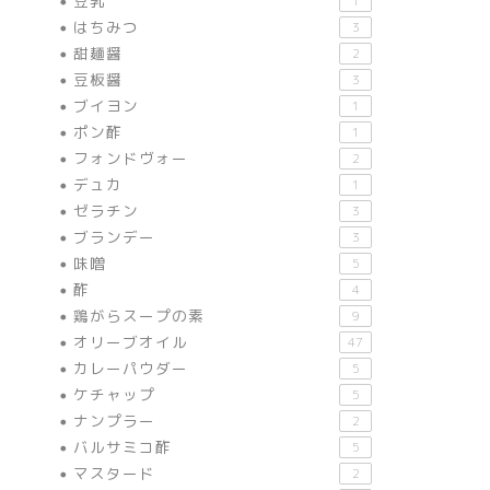
豆乳
1
はちみつ
3
甜麺醤
2
豆板醤
3
ブイヨン
1
ポン酢
1
フォンドヴォー
2
デュカ
1
ゼラチン
3
ブランデー
3
味噌
5
酢
4
鶏がらスープの素
9
オリーブオイル
47
カレーパウダー
5
ケチャップ
5
ナンプラー
2
バルサミコ酢
5
マスタード
2