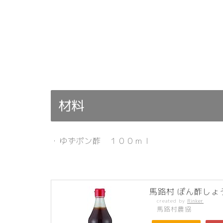
材料
・ゆずポン酢 １００ｍｌ
馬路村 ぽん酢しょう
created by
Rinker
馬路村農協