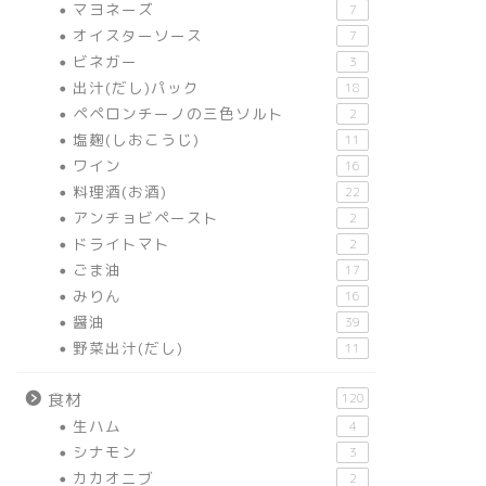
マヨネーズ
7
オイスターソース
7
ビネガー
3
出汁(だし)パック
18
ペペロンチーノの三色ソルト
2
塩麹(しおこうじ)
11
ワイン
16
料理酒(お酒)
22
アンチョビペースト
2
ドライトマト
2
ごま油
17
みりん
16
醤油
39
野菜出汁(だし)
11
食材
120
生ハム
4
シナモン
3
カカオニブ
2