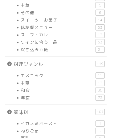
中華
5
その他
6
スイーツ・お菓子
14
低糖質メニュー
53
スープ・カレー
12
ワインに合う一品
63
炊き込みご飯
21
料理ジャンル
119
エスニック
11
中華
12
和食
36
洋食
72
調味料
107
イカスミペースト
1
ねりごま
2