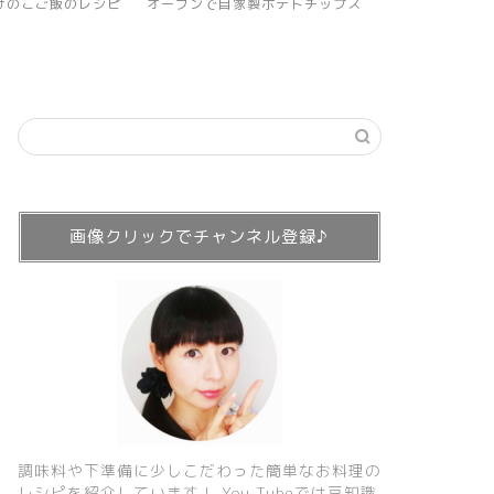
製ポテトチップス
おしゃれランチにもオススメ！フラ
食物繊維で免疫
イパンでガレットのレシピ
ージョのレシ
画像クリックでチャンネル登録♪
調味料や下準備に少しこだわった簡単なお料理の
レシピを紹介しています！ You Tubeでは豆知識