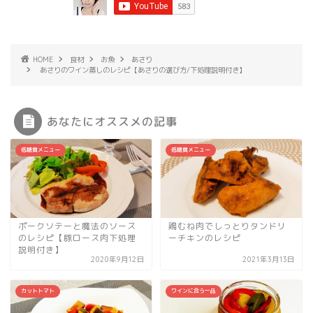
HOME
食材
お魚
あさり
あさりのワイン蒸しのレシピ【あさりの選び方/下処理説明付き】
あなたにオススメの記事
低糖質メニュー
低糖質メニュー
ポークソテーと魔法のソース
鶏むね肉でしっとりタンドリ
のレシピ【豚ロース肉下処理
ーチキンのレシピ
説明付き】
2020年9月12日
2021年3月13日
カットトマト
ワインに合う一品