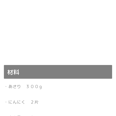
材料
・あさり ３００ｇ
・にんにく ２片