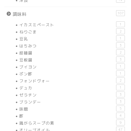
洋食
107
調味料
イカスミペースト
1
ねりごま
2
豆乳
1
はちみつ
3
甜麺醤
2
豆板醤
3
ブイヨン
1
ポン酢
1
フォンドヴォー
2
デュカ
1
ゼラチン
3
ブランデー
3
味噌
5
酢
4
鶏がらスープの素
9
オリーブオイル
47