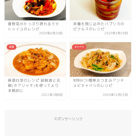
夏野菜がたっぷり摂れるラタ
栄養を閉じ込めたパプリカの
トゥイユのレシピ
ピクルスのレシピ
2020年6月20日
2020年5月29日
白菜
キャベツ
麻婆白菜のレシピ 紹興酒と花
材料6つ!簡単おつまみアンチ
椒(ホアジャオ)を使ってより
ョビキャベツのレシピ
本格的に
2022年1月8日
2020年12月12日
スポンサーリンク