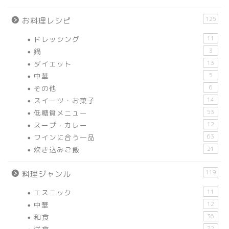
125
お料理レシピ
ドレッシング
11
鍋
3
ダイエット
13
中華
5
その他
6
スイーツ・お菓子
14
低糖質メニュー
53
スープ・カレー
12
ワインに合う一品
63
炊き込みご飯
21
119
料理ジャンル
エスニック
11
中華
12
和食
36
72