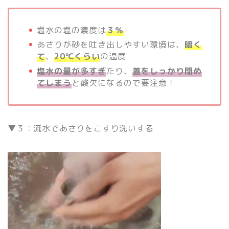
塩水の塩の濃度は
３％
あさりが砂を吐き出しやすい環境は、
暗く
て
、
20℃くらい
の温度
塩水の量が多すぎ
たり、
蓋をしっかり閉め
てしまう
と酸欠になるので要注意！
▼３：流水であさりをこすり洗いする