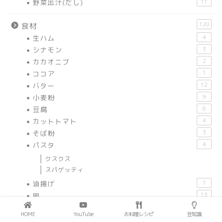
野菜出汁(だし)
11
120
食材
生ハム
4
シナモン
3
カカオニブ
2
ココア
1
バター
12
小麦粉
9
豆腐
6
カットトマト
4
そば粉
3
パスタ
4
クスクス
スパゲッティ
油揚げ
1
卵
13
果物
16
HOME
YouTube
お料理レシピ
豆知識
ナッツ類