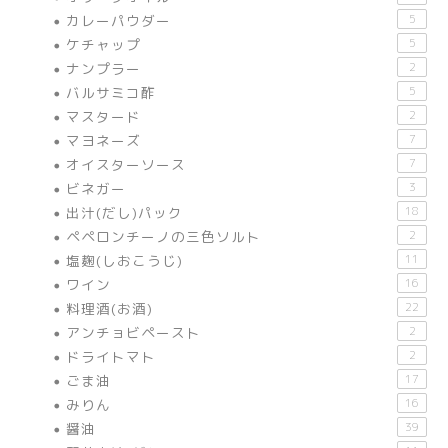
カレーパウダー
5
ケチャップ
5
ナンプラー
2
バルサミコ酢
5
マスタード
2
マヨネーズ
7
オイスターソース
7
ビネガー
3
出汁(だし)パック
18
ペペロンチーノの三色ソルト
2
塩麹(しおこうじ)
11
ワイン
16
料理酒(お酒)
22
アンチョビペースト
2
ドライトマト
2
ごま油
17
みりん
16
醤油
39