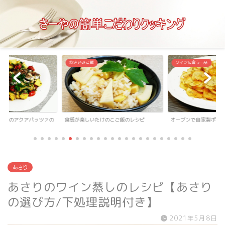
炊き込みご飯
ワインに合う一品
マトのアクアパッツァの
食感が楽しいたけのこご飯のレシピ
オーブンで自家製ポテ
あさり
あさりのワイン蒸しのレシピ【あさり
の選び方/下処理説明付き】
2021年5月8日