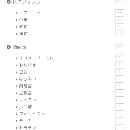
119
料理ジャンル
エスニック
11
中華
12
和食
36
洋食
72
107
調味料
イカスミペースト
1
ねりごま
2
豆乳
1
はちみつ
3
甜麺醤
2
豆板醤
3
ブイヨン
1
ポン酢
1
フォンドヴォー
2
デュカ
1
ゼラチン
3