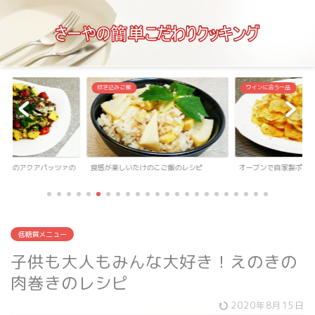
炊き込みご飯
ワインに合う一品
マトのアクアパッツァの
食感が楽しいたけのこご飯のレシピ
オーブンで自家製ポテ
低糖質メニュー
子供も大人もみんな大好き！えのきの
肉巻きのレシピ
2020年8月15日