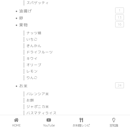
スパゲッティ
油揚げ
1
卵
13
果物
16
ナッツ類
いちご
きんかん
ドライフルーツ
キウイ
オリーブ
レモン
りんご
お米
24
バレンシア米
お餅
ジャポニカ米
バスマティライス
麦
HOME
YouTube
お料理レシピ
豆知識
お肉
34