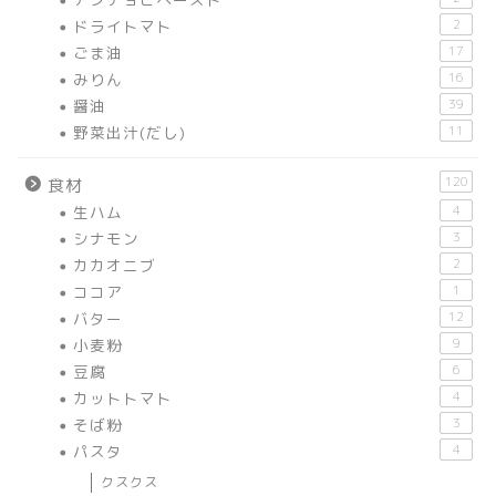
ドライトマト
2
ごま油
17
みりん
16
醤油
39
野菜出汁(だし)
11
120
食材
生ハム
4
シナモン
3
カカオニブ
2
ココア
1
バター
12
小麦粉
9
豆腐
6
カットトマト
4
そば粉
3
パスタ
4
クスクス