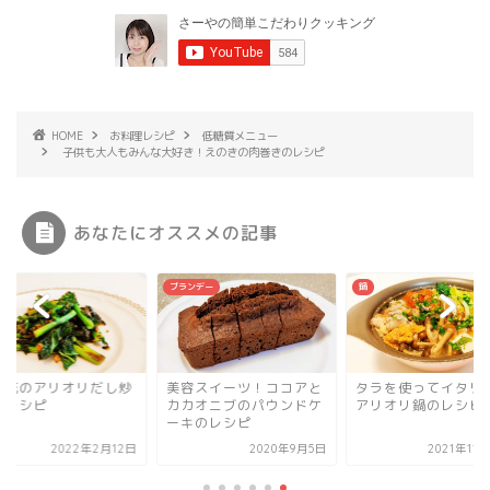
HOME
お料理レシピ
低糖質メニュー
子供も大人もみんな大好き！えのきの肉巻きのレシピ
あなたにオススメの記事
花
ブランデー
鍋
の花のアリオリだし炒
美容スイーツ！ココアと
タラを使ってイタリ
のレシピ
カカオニブのパウンドケ
アリオリ鍋のレシピ
ーキのレシピ
2022年2月12日
2020年9月5日
2021年11