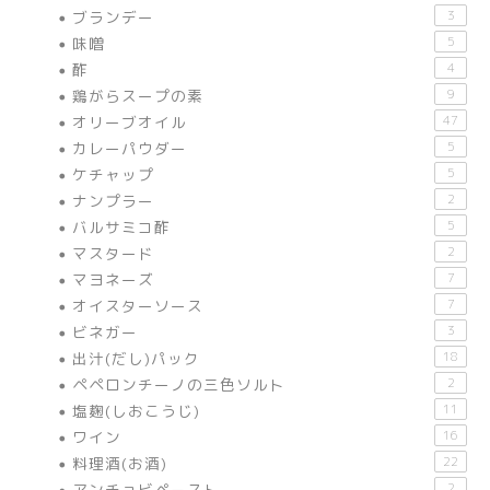
ブランデー
3
味噌
5
酢
4
鶏がらスープの素
9
オリーブオイル
47
カレーパウダー
5
ケチャップ
5
ナンプラー
2
バルサミコ酢
5
マスタード
2
マヨネーズ
7
オイスターソース
7
ビネガー
3
出汁(だし)パック
18
ペペロンチーノの三色ソルト
2
塩麹(しおこうじ)
11
ワイン
16
料理酒(お酒)
22
アンチョビペースト
2