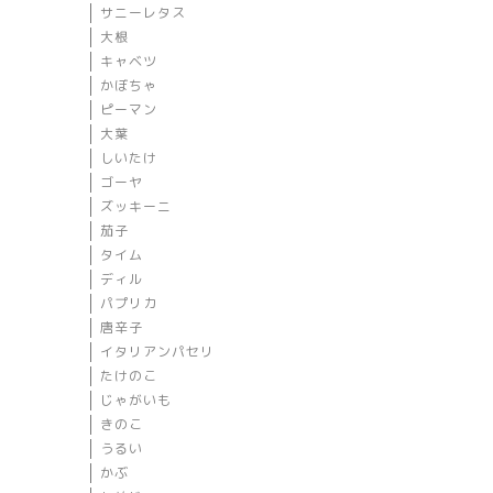
サニーレタス
大根
キャベツ
かぼちゃ
ピーマン
大葉
しいたけ
ゴーヤ
ズッキーニ
茄子
タイム
ディル
パプリカ
唐辛子
イタリアンパセリ
たけのこ
じゃがいも
きのこ
うるい
かぶ