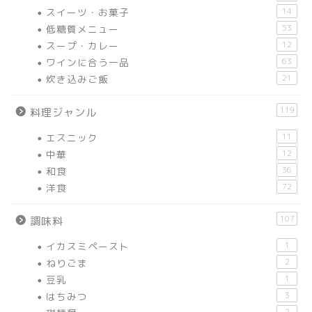
スイーツ・お菓子
14
低糖質メニュー
53
スープ・カレー
12
ワインに合う一品
63
炊き込みご飯
21
119
料理ジャンル
エスニック
11
中華
12
和食
36
洋食
72
107
調味料
イカスミペースト
1
ねりごま
2
豆乳
1
はちみつ
3
2