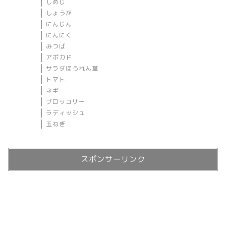
しめじ
しょうが
にんじん
にんにく
みつば
アボカド
サラダほうれん草
トマト
ネギ
ブロッコリー
ラディッシュ
玉ねぎ
スポンサーリンク