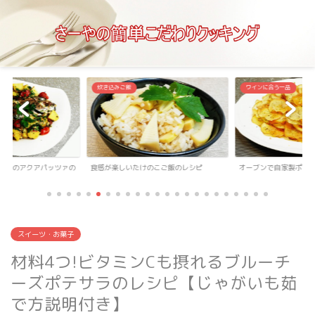
炊き込みご飯
ワインに合う一品
マトのアクアパッツァの
食感が楽しいたけのこご飯のレシピ
オーブンで自家製ポテ
スイーツ・お菓子
材料4つ!ビタミンCも摂れるブルーチ
ーズポテサラのレシピ【じゃがいも茹
で方説明付き】