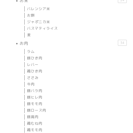
お米
バレンシア米
お餅
ジャポニカ米
バスマティライス
麦
お肉
34
ラム
豚ひき肉
レバー
鶏ひき肉
ささみ
牛肉
豚バラ肉
豚ヒレ肉
豚モモ肉
豚ロース肉
豚肩肉
鶏むね肉
鶏モモ肉