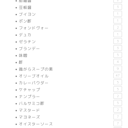
甜麺醤
豆板醤
3
ブイヨン
1
ポン酢
1
フォンドヴォー
2
デュカ
1
ゼラチン
3
ブランデー
3
味噌
5
酢
4
鶏がらスープの素
9
オリーブオイル
47
カレーパウダー
5
ケチャップ
5
ナンプラー
2
バルサミコ酢
5
マスタード
2
マヨネーズ
7
オイスターソース
7