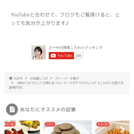
YouTubeと合わせて、ブログもご覧頂けると、と
っても気分が上がります♪
HOME
お料理レシピ
スイーツ・お菓子
材料4つ!ビタミンCも摂れるブルーチーズポテサラのレシピ【じゃがいも茹で方
説明付き】
あなたにオススメの記事
ンに合う一品
バター
ひよこ豆