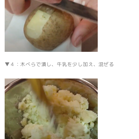
▼４：木べらで潰し、牛乳を少し加え、混ぜる