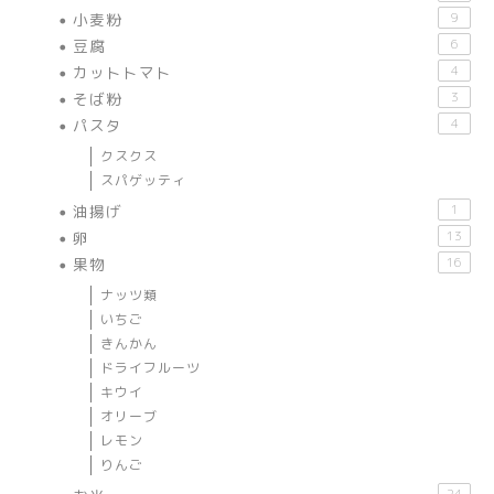
小麦粉
9
豆腐
6
カットトマト
4
そば粉
3
パスタ
4
クスクス
スパゲッティ
油揚げ
1
卵
13
果物
16
ナッツ類
いちご
きんかん
ドライフルーツ
キウイ
オリーブ
レモン
りんご
24