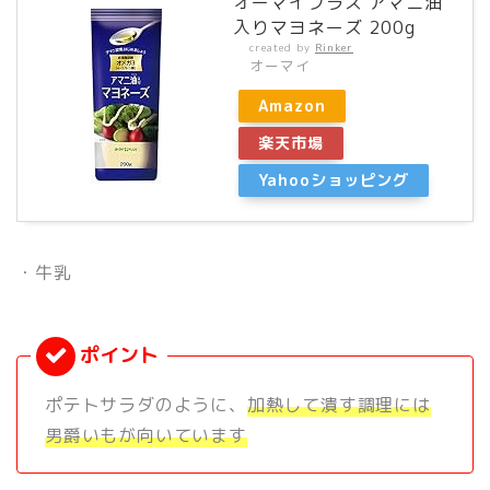
オーマイプラス アマニ油
入りマヨネーズ 200g
created by
Rinker
オーマイ
Amazon
楽天市場
Yahooショッピング
・牛乳
ポテトサラダのように、
加熱して潰す調理には
男爵いもが向いています