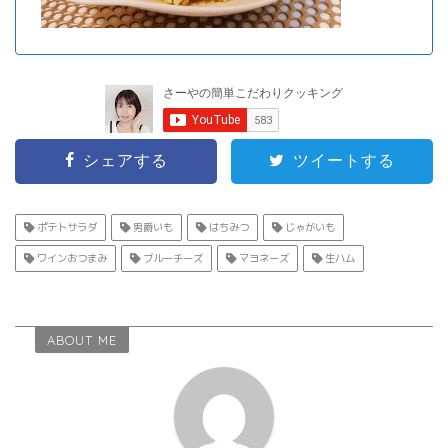
シェアする
ツイートする
ポテトサラダ
男爵いも
はちみつ
じゃがいも
ワインおつまみ
ブルーチーズ
マヨネーズ
生ハム
ABOUT ME