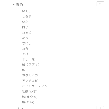
お魚
31
いくら
しらす
いか
白子
あさり
たら
さわら
あら
えび
干し貝柱
鱸（スズキ）
鮭
ホタルイカ
アンチョビ
オイルサーディン
牡蠣(かき)
鮪(まぐろ)
鯛(たい)
パン
2