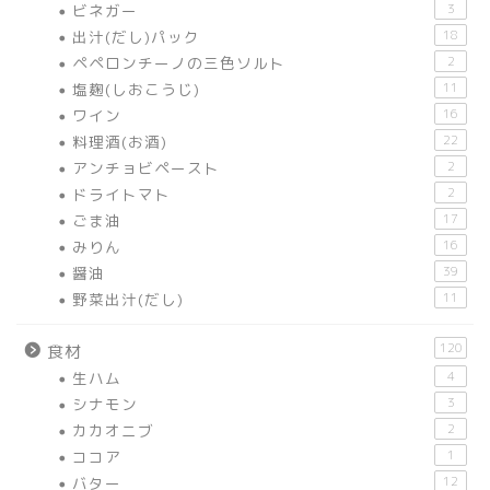
ビネガー
3
出汁(だし)パック
18
ペペロンチーノの三色ソルト
2
塩麹(しおこうじ)
11
ワイン
16
料理酒(お酒)
22
アンチョビペースト
2
ドライトマト
2
ごま油
17
みりん
16
醤油
39
野菜出汁(だし)
11
120
食材
生ハム
4
シナモン
3
カカオニブ
2
ココア
1
バター
12