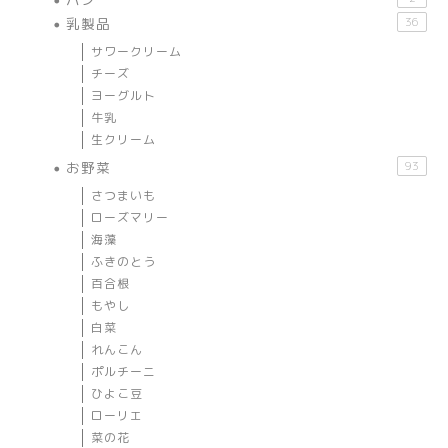
乳製品
36
サワークリーム
チーズ
ヨーグルト
牛乳
生クリーム
お野菜
93
さつまいも
ローズマリー
海藻
ふきのとう
百合根
もやし
白菜
れんこん
ポルチーニ
ひよこ豆
ローリエ
菜の花