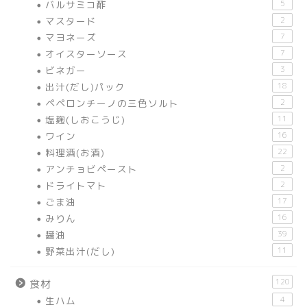
バルサミコ酢
5
マスタード
2
マヨネーズ
7
オイスターソース
7
ビネガー
3
出汁(だし)パック
18
ペペロンチーノの三色ソルト
2
塩麹(しおこうじ)
11
ワイン
16
料理酒(お酒)
22
アンチョビペースト
2
ドライトマト
2
ごま油
17
みりん
16
醤油
39
野菜出汁(だし)
11
120
食材
生ハム
4