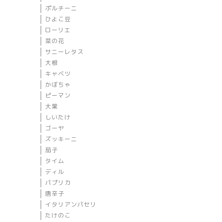
ポルチーニ
ひよこ豆
ローリエ
菜の花
サニーレタス
大根
キャベツ
かぼちゃ
ピーマン
大葉
しいたけ
ゴーヤ
ズッキーニ
茄子
タイム
ディル
パプリカ
唐辛子
イタリアンパセリ
たけのこ