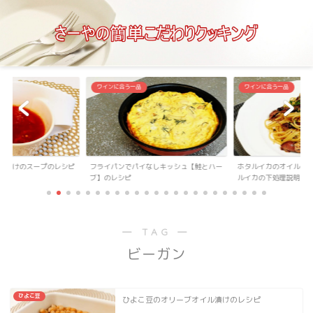
ワインに合う一品
ワインに合う一品
トだけのスープのレシピ
フライパンでパイなしキッシュ【鮭とハー
ホタルイカのオイルパ
ブ】のレシピ
ルイカの下処理説明...
― TAG ―
ビーガン
ひよこ豆
ひよこ豆のオリーブオイル漬けのレシピ