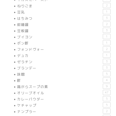
ねりごま
2
豆乳
1
はちみつ
3
甜麺醤
2
豆板醤
3
ブイヨン
1
ポン酢
1
フォンドヴォー
2
デュカ
1
ゼラチン
3
ブランデー
3
味噌
5
酢
4
鶏がらスープの素
9
オリーブオイル
47
カレーパウダー
5
ケチャップ
5
ナンプラー
2