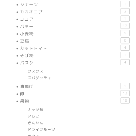
シナモン
3
カカオニブ
2
ココア
1
バター
12
小麦粉
9
豆腐
6
カットトマト
4
そば粉
3
パスタ
4
クスクス
スパゲッティ
油揚げ
1
卵
13
果物
16
ナッツ類
いちご
きんかん
ドライフルーツ