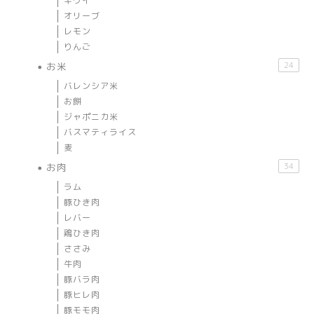
キウイ
オリーブ
レモン
りんご
お米
24
バレンシア米
お餅
ジャポニカ米
バスマティライス
麦
お肉
34
ラム
豚ひき肉
レバー
鶏ひき肉
ささみ
牛肉
豚バラ肉
豚ヒレ肉
豚モモ肉