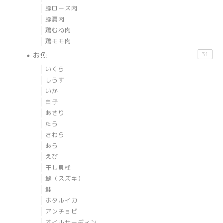
豚ロース肉
豚肩肉
鶏むね肉
鶏モモ肉
お魚
31
いくら
しらす
いか
白子
あさり
たら
さわら
あら
えび
干し貝柱
鱸（スズキ）
鮭
ホタルイカ
アンチョビ
オイルサーディン