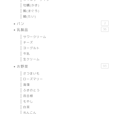
牡蠣(かき)
鮪(まぐろ)
鯛(たい)
パン
2
乳製品
36
サワークリーム
チーズ
ヨーグルト
牛乳
生クリーム
お野菜
93
さつまいも
ローズマリー
海藻
ふきのとう
百合根
もやし
白菜
れんこん