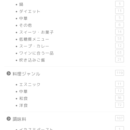
鍋
3
ダイエット
13
中華
5
その他
6
スイーツ・お菓子
14
低糖質メニュー
53
スープ・カレー
12
ワインに合う一品
63
炊き込みご飯
21
119
料理ジャンル
エスニック
11
中華
12
和食
36
洋食
72
107
調味料
イカスミペースト
1