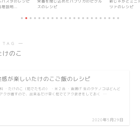
パプリカのピクル
新じゃがとミニトマトのアクアパッ
食感が楽しいた
ツァのレシピ
 TAG ―
たけのこ
食感が楽しいたけのこご飯のレシピ
料 ・たけのこ（茹でたもの） ・米２合 ・油揚げ 生のタケノコはどんど
アクが増すので、出来るだけ早く茹でてアク抜きをしておく …
2020年5月29日