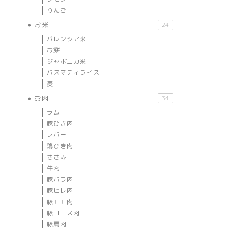
りんご
お米
24
バレンシア米
お餅
ジャポニカ米
バスマティライス
麦
お肉
34
ラム
豚ひき肉
レバー
鶏ひき肉
ささみ
牛肉
豚バラ肉
豚ヒレ肉
豚モモ肉
豚ロース肉
豚肩肉