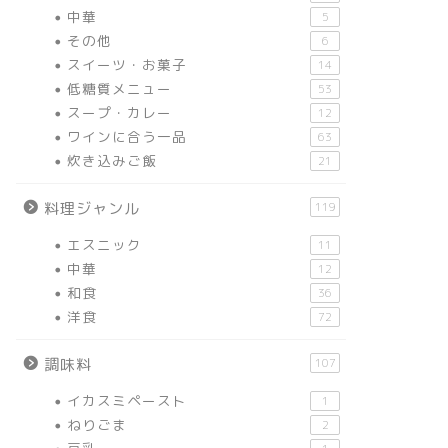
中華
5
その他
6
スイーツ・お菓子
14
低糖質メニュー
53
スープ・カレー
12
ワインに合う一品
63
炊き込みご飯
21
料理ジャンル
119
エスニック
11
中華
12
和食
36
洋食
72
調味料
107
イカスミペースト
1
ねりごま
2