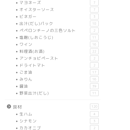
マヨネーズ
7
オイスターソース
7
ビネガー
3
出汁(だし)パック
18
ペペロンチーノの三色ソルト
2
塩麹(しおこうじ)
11
ワイン
16
料理酒(お酒)
22
アンチョビペースト
2
ドライトマト
2
ごま油
17
みりん
16
醤油
39
野菜出汁(だし)
11
食材
120
生ハム
4
シナモン
3
カカオニブ
2