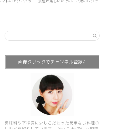
けのこご飯のレシピ
オーブンで自家製ポテトチップス
おしゃれラン
イパンでガレ
画像クリックでチャンネル登録♪
調味料や下準備に少しこだわった簡単なお料理の
レシピを紹介しています！ You Tubeでは豆知識