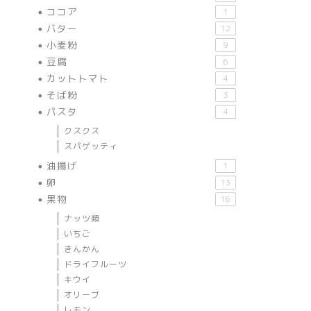
ココア
1
バター
12
小麦粉
9
豆腐
6
カットトマト
4
そば粉
3
パスタ
4
クスクス
スパゲッティ
油揚げ
1
卵
13
果物
16
ナッツ類
いちご
きんかん
ドライフルーツ
キウイ
オリーブ
レモン