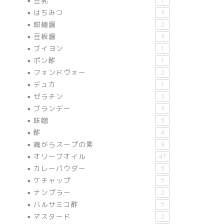
豆乳
1
はちみつ
3
甜麺醤
2
豆板醤
3
ブイヨン
1
ポン酢
1
フォンドヴォー
2
デュカ
1
ゼラチン
3
ブランデー
3
味噌
5
酢
4
鶏がらスープの素
9
オリーブオイル
47
カレーパウダー
5
ケチャップ
5
ナンプラー
2
バルサミコ酢
5
マスタード
2