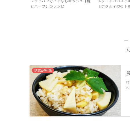
しキッシュ【鮭
ホタルイカのオイルパスタのレシピ
栄養を閉じ込めた
【ホタルイカの下処理説明...
スのレシピ
―
炊き込みご飯
材
ん